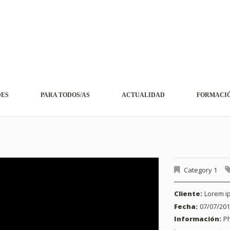
DES
PARA TODOS/AS
ACTUALIDAD
FORMACIÓ
Category 1
Cliente:
Lorem i
Fecha:
07/07/20
Información:
Ph