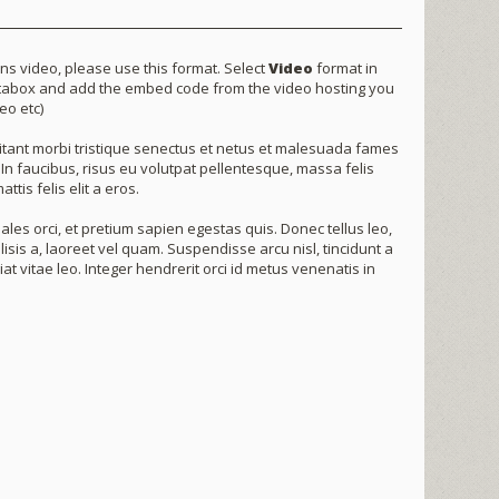
ins video, please use this format. Select
Video
format in
abox and add the embed code from the video hosting you
eo etc)
tant morbi tristique senectus et netus et malesuada fames
 In faucibus, risus eu volutpat pellentesque, massa felis
attis felis elit a eros.
ales orci, et pretium sapien egestas quis. Donec tellus leo,
ilisis a, laoreet vel quam. Suspendisse arcu nisl, tincidunt a
iat vitae leo. Integer hendrerit orci id metus venenatis in