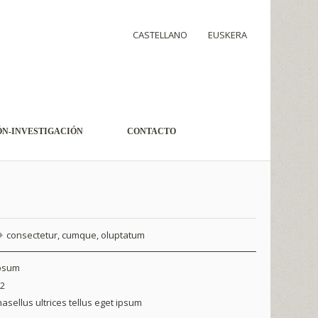
CASTELLANO
EUSKERA
N-INVESTIGACIÓN
CONTACTO
consectetur
,
cumque
,
oluptatum
psum
12
asellus ultrices tellus eget ipsum