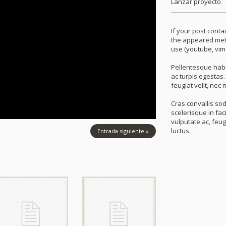
Lanzar proyecto
If your post conta
the appeared met
use (youtube, vim
Pellentesque habi
ac turpis egestas.
feugiat velit, nec m
Cras convallis sod
scelerisque in fac
vulputate ac, feug
luctus.
Entrada siguiente »