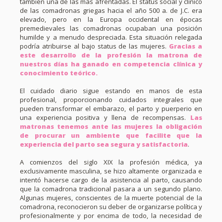
también una de las más afrentadas. El status social y clínico
de las comadronas griegas hacia el año 500 a. de J.C. era
elevado, pero en la Europa occidental en épocas
premedievales las comadronas ocupaban una posición
humilde y a menudo despreciada. Esta situación relegada
podría atribuirse al bajo status de las mujeres.
Gracias a
este desarrollo de la profesión la matrona de
nuestros días ha ganado en competencia clínica y
conocimiento teórico.
El cuidado diario sigue estando en manos de esta
profesional, proporcionando cuidados integrales que
pueden transformar el embarazo, el parto y puerperio en
una experiencia positiva y llena de recompensas.
Las
matronas tenemos ante las mujeres la obligación
de procurar un ambiente que facilite que la
experiencia del parto sea segura y satisfactoria
.
A comienzos del siglo XIX la profesión médica, ya
exclusivamente masculina, se hizo altamente organizada e
intentó hacerse cargo de la asistencia al parto, causando
que la comadrona tradicional pasara a un segundo plano.
Algunas mujeres, conscientes de la muerte potencial de la
comadrona, reconocieron su deber de organizarse política y
profesionalmente y por encima de todo, la necesidad de