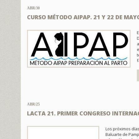
ABR/30
CURSO MÉTODO AIPAP. 21 Y 22 DE MAY
E
D
a
e
t
f
ABR/25
LACTA 21. PRIMER CONGRESO INTERN
Los próximos días
Baluarte de Pamp