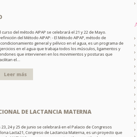
O
l curso del método AIPAP se celebrará el 21 y 22 de Mayo.
efinición del Método AIPAP: - El Método AIPAP, método de
condicionamiento general y pélvico en el agua, es un programa de
jercicios en el agua que trabaja todos los músculos, ligamentos y
endones que intervienen en los movimientos y posturas que
acilitan el…
Leer más
ACIONAL DE LACTANCIA MATERNA
 23, 24 y 25 de junio se celebrará en el Palacio de Congresos
lona Lacta21, Congreso de Lactancia Materna, es un proyecto que