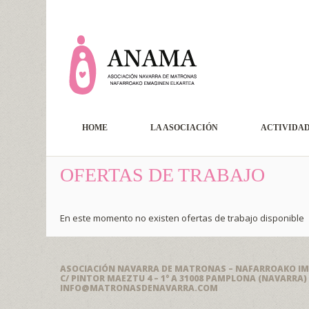
HOME
LA ASOCIACIÓN
ACTIVIDA
OFERTAS DE TRABAJO
En este momento no existen ofertas de trabajo disponible
ASOCIACIÓN NAVARRA DE MATRONAS – NAFARROAKO IM
C/ PINTOR MAEZTU 4 – 1° A 31008 PAMPLONA (NAVARRA)
INFO@MATRONASDENAVARRA.COM